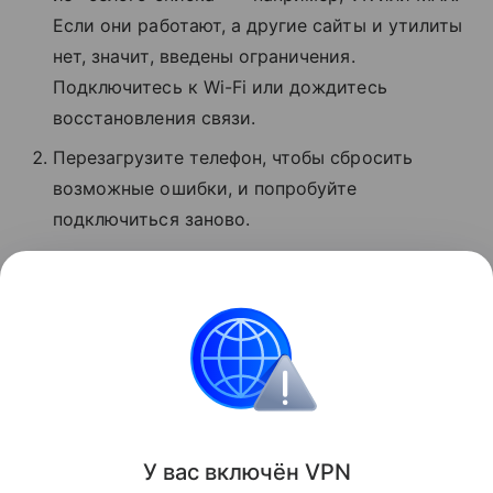
Если они работают, а другие сайты и утилиты
нет, значит, введены ограничения.
Подключитесь к Wi-Fi или дождитесь
восстановления связи.
Перезагрузите телефон, чтобы сбросить
возможные ошибки, и попробуйте
подключиться заново.
Проверьте баланс. Если деньги кончились,
услуги связи могут быть недоступны.
Обратитесь в поддержку оператора.
Сбои
Поделиться
У вас включ
ён
V
P
N