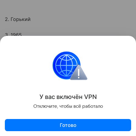
2. Горький
3. 1965
4. Серов
5. Индия
6. 988
У вас включ
ён
V
P
N
7. Оттава
Отключите, чтобы всё работало
А сможете ли вы справиться с
тестом на
смекалку
?
Готово