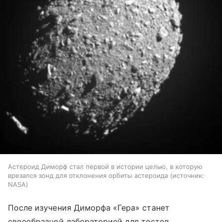
Астероид Диморф стал первой в истории целью, в которую
врезался зонд для отклонения орбиты астероида
источник:
NASA
После изучения Диморфа «Гера» станет
своеобразной лабораторией для тестов