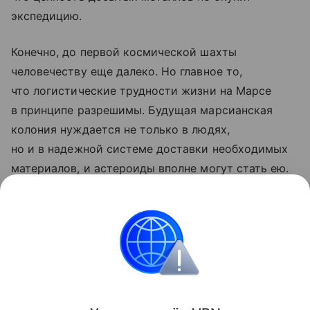
экспедицию.
Конечно, до первой космической шахты
человечеству еще далеко. Но главное то,
что логистические трудности жизни на Марсе
в принципе разрешимы. Будущая марсианская
колония нуждается не только в людях,
но и в надежной системе доставки необходимых
материалов, и астероиды вполне могут стать ею.
Ранее ученые
рассказали
, как угадать место
высадки на Марс рядом с источником воды.
космос
марс
Поделиться