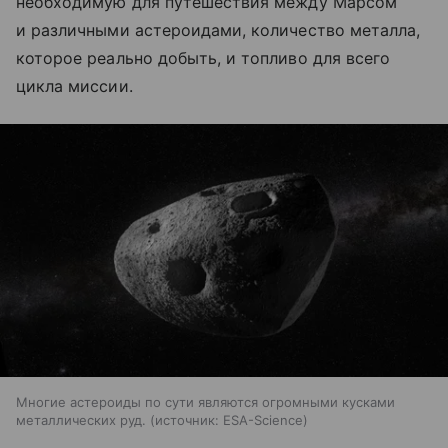
необходимую для путешествия между Марсом
и различными астероидами, количество металла,
которое реально добыть, и топливо для всего
цикла миссии.
Многие астероиды по сути являются огромными кусками
металлических руд.
источник:
ESA-Science