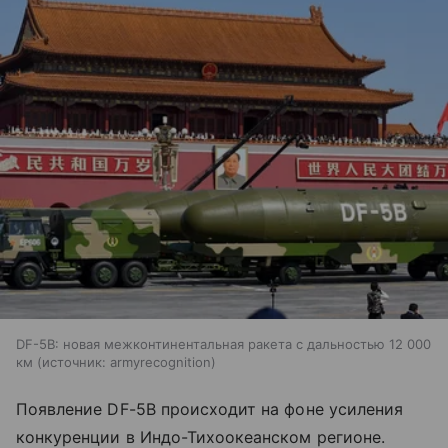
DF-5B: новая межконтинентальная ракета с дальностью 12 000
км
источник:
armyrecognition
Появление DF-5B происходит на фоне усиления
конкуренции в Индо-Тихоокеанском регионе.