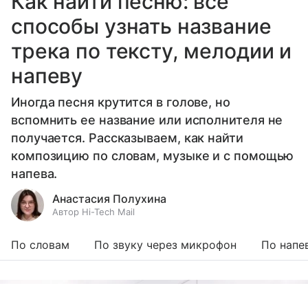
Как найти песню: все
способы узнать название
трека по тексту, мелодии и
напеву
Иногда песня крутится в голове, но
вспомнить ее название или исполнителя не
получается. Рассказываем, как найти
композицию по словам, музыке и с помощью
напева.
Анастасия Полухина
Автор Hi-Tech Mail
По словам
По звуку через микрофон
По напе
Выберите комментарий
Выберите комментарий
Выберите комментарий