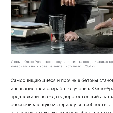
Ученые Южно-Уральского госуниверситета создали анатаз-
материалов на основе цемента.
источник:
ЮУрГУ
Самоочищающиеся и прочные бетоны станов
инновационной разработке ученых Южно-Ура
предложили осаждать дорогостоящий аната
обеспечивающую материалу способность к 
на дешевый микрокремнезем. Речь идет о р