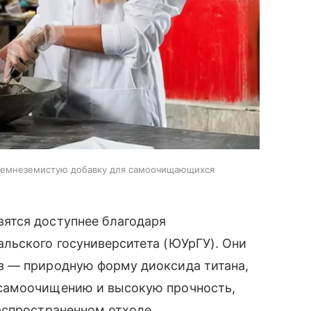
кремнеземистую добавку для самоочищающихся
ятся доступнее благодаря
льского госуниверситета (ЮУрГУ). Они
з — природную форму диоксида титана,
самоочищению и высокую прочность,
аспространенном отходе