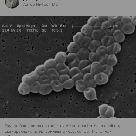
Автор Hi-Tech Mail
Группа бактериальных клеток Acinetobacter baumannii под
сканирующим электронным микроскопом.
источник: