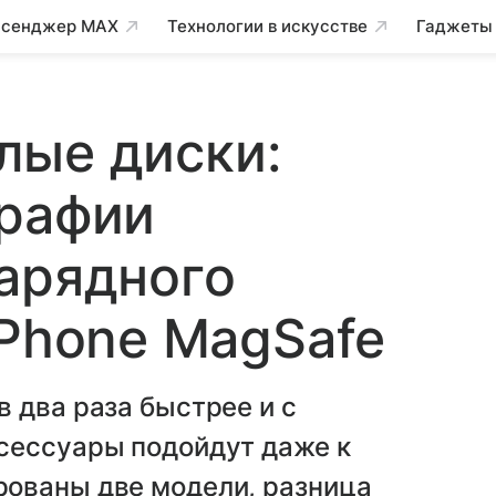
сенджер MAX
Технологии в искусстве
Гаджеты
елые диски:
графии
арядного
iPhone MagSafe
 два раза быстрее и с
сессуары подойдут даже к
ованы две модели, разница