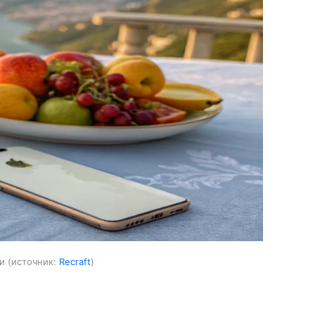
и
источник:
Recraft