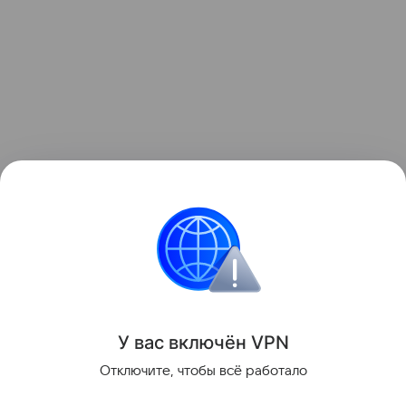
Ранее мы рассказывали о том, как
зонд ESA снял
на видео мощный выброс плазмы из Солнца
.
космос
Солнце
Поделиться
У вас включ
ён
V
P
N
Отключите, чтобы всё работало