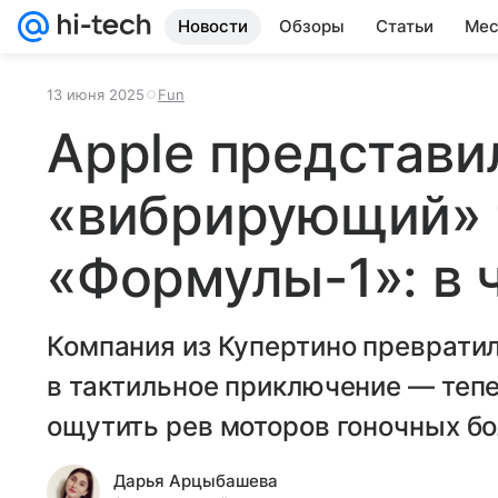
Новости
Обзоры
Статьи
Мес
13 июня 2025
Fun
Apple представи
«вибрирующий» 
«Формулы-1»: в 
Компания из Купертино преврати
в тактильное приключение — тепе
ощутить рев моторов гоночных бо
Дарья Арцыбашева