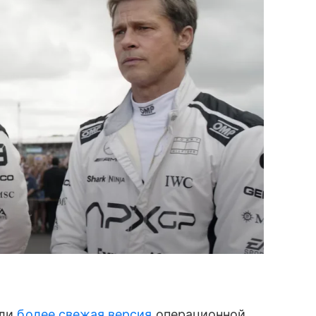
или
более свежая версия
операционной