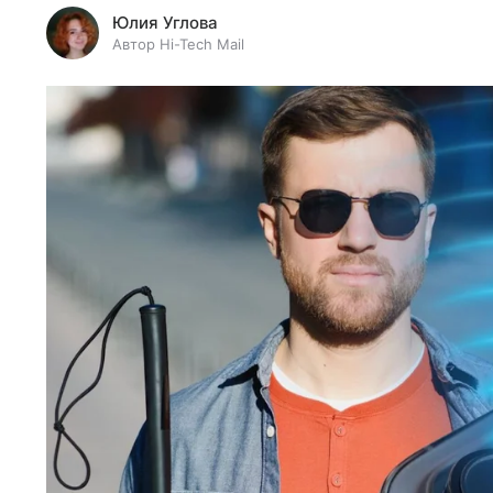
Юлия Углова
Автор Hi-Tech Mail