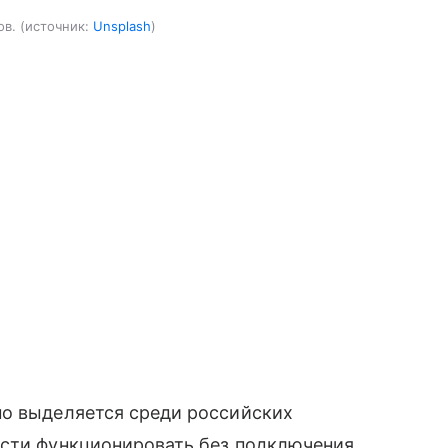
ов.
источник:
Unsplash
но выделяется среди российских
ости функционировать без подключения