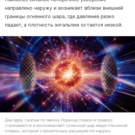
направлено наружу и возникает вблизи внешней
границы огненного шара, где давление резко
падает, а плотность энтальпии остается низкой.
Два ядра, сжатые по закону Лоренца (левое и правое),
сталкиваются и воспламеняют огненный шар кварк-глюонной
плазмы, который стремительно расширяется наружу.