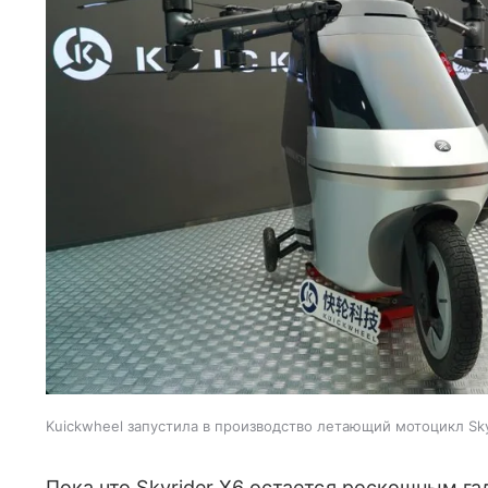
Kuickwheel запустила в производство летающий мотоцикл Sky
Пока что Skyrider X6 остается роскошным г