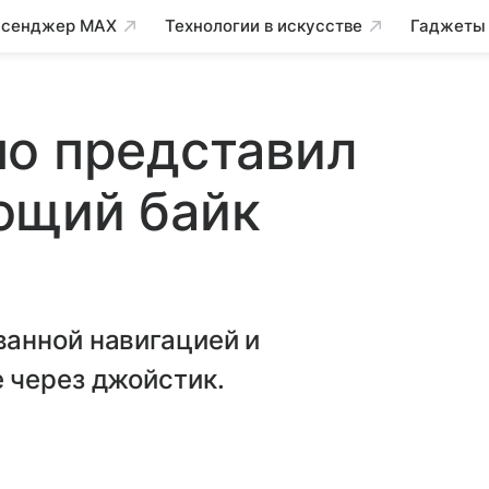
сенджер MAX
Технологии в искусстве
Гаджеты
но представил
ющий байк
анной навигацией и
 через джойстик.