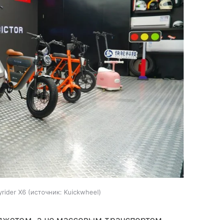
rider X6
источник:
Kuickwheel
аджетом, а не массовым транспортом,