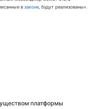
писанные в
законе
, будут реализованы».
муществом платформы