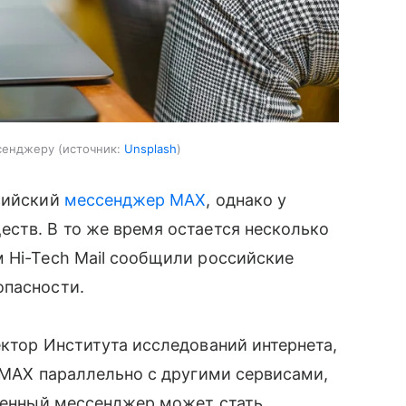
ссенджеру
источник:
Unsplash
ссийский
мессенджер MAX
, однако у
ств. В то же время остается несколько
 Hi-Tech Mail сообщили российские
опасности.
ектор Института исследований интернета,
ь MAX параллельно с другими сервисами,
твенный мессенджер может стать