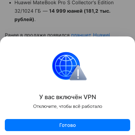
Huawei MateBook Pro S Collector’s Edition
32/1024 ГБ —
14 999 юаней (181,2 тыс.
рублей)
.
Ранее в продаже появился
планшет
Huawei
MatePad Mini
.
Huawei
ноутбуки
Поделиться
У вас включ
ён
V
P
N
Отключите, чтобы всё работало
Готово