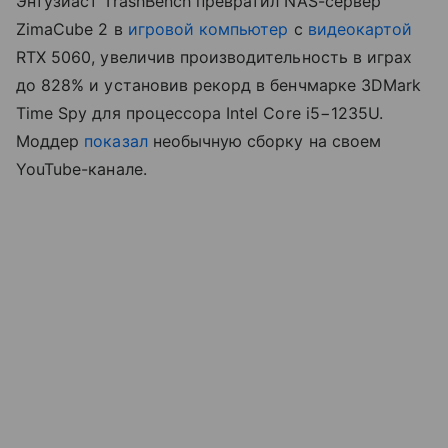
Энтузиаст TrashBench превратил NAS-сервер
ZimaCube 2 в
игровой компьютер
с
видеокартой
RTX 5060, увеличив производительность в играх
до 828% и установив рекорд в бенчмарке 3DMark
Time Spy для процессора Intel Core i5−1235U.
Моддер
показал
необычную сборку на своем
YouTube-канале.