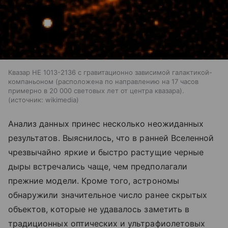
Квазар HE 1013-2136 с гравитационно зависимой галактикой-
компаньоном (расположена по направлению на 17 часов
примерно в 20 000 световых лет от центра квазара).
источник:
wikimedia
Анализ данных принес несколько неожиданных
результатов. Выяснилось, что в ранней Вселенной
чрезвычайно яркие и быстро растущие черные
дыры встречались чаще, чем предполагали
прежние модели. Кроме того, астрономы
обнаружили значительное число ранее скрытых
объектов, которые не удавалось заметить в
традиционных оптических и ультрафиолетовых