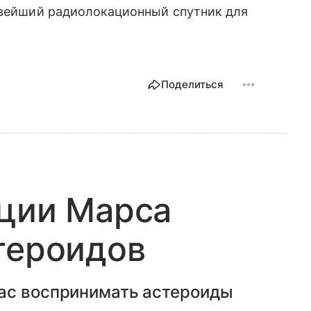
новейший радиолокационный спутник для
Поделиться
ации Марса
тероидов
ас воспринимать астероиды