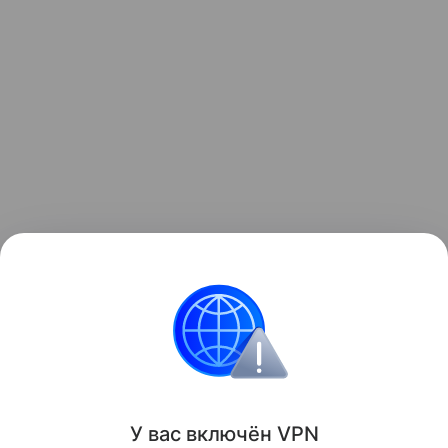
Виджеты с ценами iPhone, а также подборка Android-смар
Apple
iPhone
смартфоны
Поделиться
У вас включ
ён
V
P
N