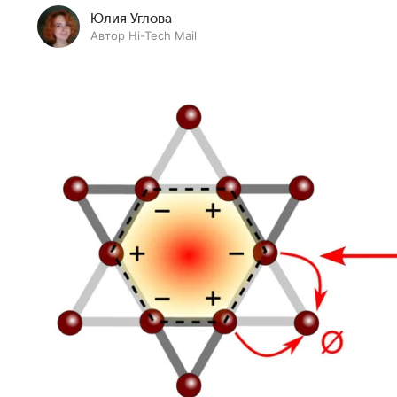
Юлия Углова
Автор Hi-Tech Mail