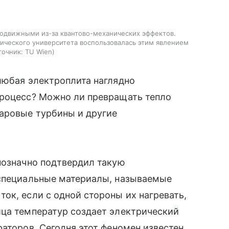
подвижными из-за квантово-механических эффектов.
нического университета воспользовалась этим явлением
точник:
TU Wien
любая электроплита наглядно
процесс? Можно ли превращать тепло
паровые турбины и другие
нозначно подтвердил такую
 специальные материалы, называемые
ок, если с одной стороны их нагревать,
ица температур создает электрический
раторов. Сегодня этот феномен известен