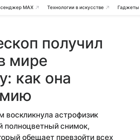
сенджер MAX
Технологии в искусстве
Гаджеты
ескоп получил
в мире
: как она
омию
ем воскликнула астрофизик
й полноцветный снимок,
торый обещает превзойти всех