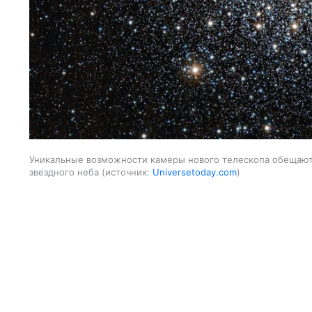
Уникальные возможности камеры нового телескопа обещают
звездного неба
источник:
Universetoday.com