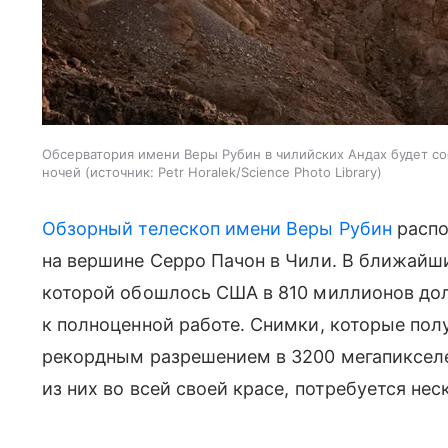
Обсерватория имени Веры Рубин в чилийских Андах будет со
ночей
источник:
Petr Horalek/Science Photo Library
Обзорный телескоп имени Веры Рубин
распо
на вершине Серро Пачон в Чили. В ближайш
которой обошлось США в 810 миллионов дол
к полноценной работе. Снимки, которые по
рекордным разрешением в 3200 мегапикселе
из них во всей своей красе, потребуется не