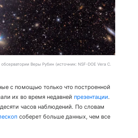
 обсерватории Веры Рубин
источник:
NSF-DOE Vera C.
ные с помощью только что построенной
али их во время недавней
презентации
.
 десяти часов наблюдений. По словам
лескоп
соберет больше данных, чем все