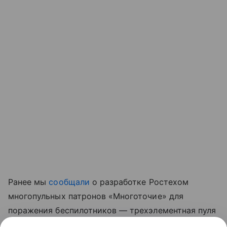
Ранее мы
сообщали
о разработке Ростехом
многопульных патронов «Многоточие» для
поражения беспилотников — трехэлементная пуля
увеличивает площадь поражения и повышает