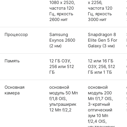
1080 x 2520,
x 2256,
частота 120
частота 120
Гц, яркость
Гц, яркость
2600 нит
3000 нит
Процессор
Samsung
Snapdragon 8
Exynos 2600
Elite Gen 5 For
(2 нм)
Galaxy (3 нм)
Память
12 ГБ ОЗУ,
12 или 16 ГБ
256 или 512
ОЗУ, 256, 512
ГБ
ГБ или 1 ТБ
Основная
основной
основной
камера
модуль 50 Мп
модуль 200
f/1,8 OIS,
Мп f/1,7 OIS,
ультраширик
3-кратный
12 Мп f/2,2
оптический
зум 10 Мп
f/2,4 OIS,
ультраширик