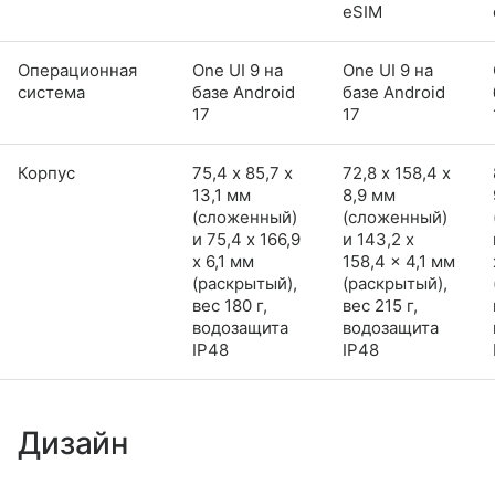
eSIM
Операционная
One UI 9 на
One UI 9 на
система
базе Android
базе Android
17
17
Корпус
75,4 х 85,7 х
72,8 х 158,4 х
13,1 мм
8,9 мм
(сложенный)
(сложенный)
и 75,4 x 166,9
и 143,2 x
x 6,1 мм
158,4 x 4,1 мм
(раскрытый),
(раскрытый),
вес 180 г,
вес 215 г,
водозащита
водозащита
IP48
IP48
Дизайн