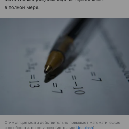
в полной мере.
Стимуляция мозга действительно повышает математические
способности, но не у всех
источник:
Unsplash