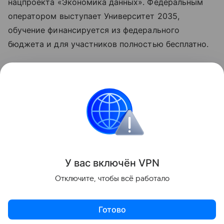
нацпроекта «Экономика данных». Федеральным
оператором выступает Университет 2035,
обучение финансируется из федерального
бюджета и для участников полностью бесплатно.
Ранее мы сообщали, что
IT-компании обязали
инвестировать в российские вузы для подготовки
кадров
.
Ростелеком
Поделиться
У вас включ
ён
V
P
N
Отключите, чтобы всё работало
Готово