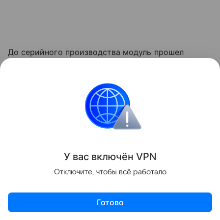
До серийного производства модуль прошел
внутреннее тестирование.
Тестировщик
Дмитрий
Семенов, уже использующий устройство, выделил
главный критерий: «Коленный модуль — это в
первую очередь безопасность». В компании
параллельно ведут программу модернизации
нескольких поколений коленных модулей и
планируют расширять линейку для
У вас включ
ён
V
P
N
государственных закупок.
Отключите, чтобы всё работало
Ранее мы рассказывали, как
ученые научили ИИ
считывать сигналы «фантомной конечности»
—
Готово
технология, которая может изменить подход к