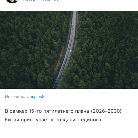
Источник:
Unsplash
В рамках 15-го пятилетнего плана (2026–2030)
Китай приступает к созданию единого
транспортного кольца протяженностью более 27
Выберите комментарий
Выберите комментарий
Выберите комментарий
000 километров. Как
сообщает CGTN
со ссылкой