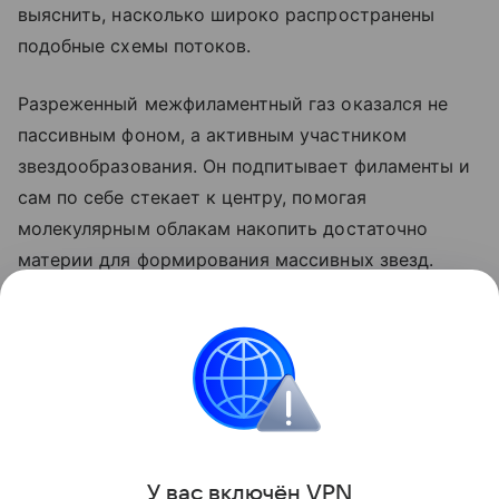
выяснить, насколько широко распространены
подобные схемы потоков.
Разреженный межфиламентный газ оказался не
пассивным фоном, а активным участником
звездообразования. Он подпитывает филаменты и
сам по себе стекает к центру, помогая
молекулярным облакам накопить достаточно
материи для формирования массивных звезд.
Ранее ученые
обнаружили
загадочную скрытую
силу частиц темной материи.
космос
Поделиться
У вас включ
ён
V
P
N