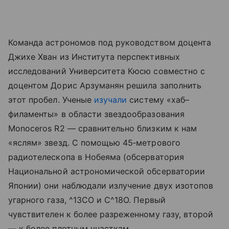
Команда астрономов под руководством доцента
Джихе Хван из Института перспективных
исследований Университета Кюсю совместно с
доцентом Дорис Арзуманян решила заполнить
этот пробел. Ученые
изучали
систему «хаб–
филаменты» в области звездообразования
Monoceros R2 — сравнительно близким к нам
«яслям» звезд. С помощью 45‑метрового
радиотелескопа в Нобеяма (обсерватория
Национальной астрономической обсерватории
Японии) они наблюдали излучение двух изотопов
угарного газа, ^13CO и C^18O. Первый
чувствителен к более разреженному газу, второй
— к более плотным участкам.