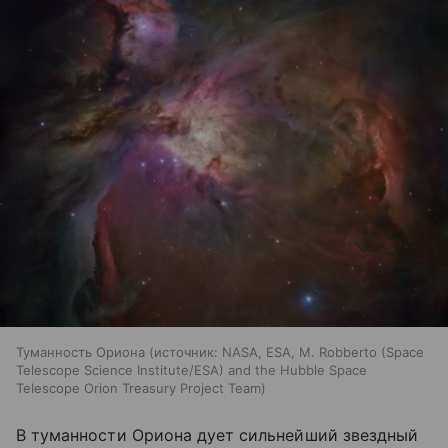
Туманность Ориона
источник:
NASA, ESA, M. Robberto (Space
Telescope Science Institute/ESA) and the Hubble Space
Telescope Orion Treasury Project Team
В туманности Ориона дует сильнейший звездный