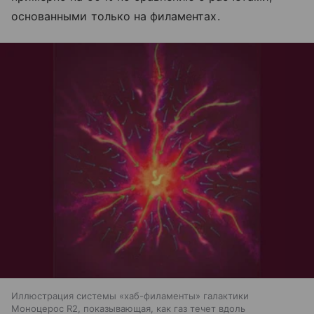
основанными только на филаментах.
Иллюстрация системы «хаб-филаменты» галактики
Моноцерос R2, показывающая, как газ течет вдоль