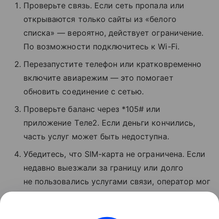
Проверьте связь. Если сеть пропала или
открываются только сайты из «белого
списка» — вероятно, действует ограничение.
По возможности подключитесь к Wi-Fi.
Перезапустите телефон или кратковременно
включите авиарежим — это помогает
обновить соединение с сетью.
Проверьте баланс через *105# или
приложение Tеле2. Если деньги кончились,
часть услуг может быть недоступна.
Убедитесь, что SIM-карта не ограничена. Если
недавно выезжали за границу или долго
не пользовались услугами связи, оператор мог
временно заблокировать звонки и интернет.
Если ничего не помогло, позвоните