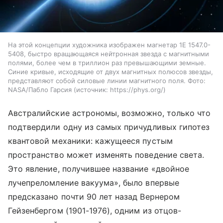
На этой концепции художника изображен магнетар 1E 1547.0-
5408, быстро вращающаяся нейтронная звезда с магнитными
полями, более чем в триллион раз превышающими земные.
Синие кривые, исходящие от двух магнитных полюсов звезды,
представляют собой силовые линии магнитного поля. Фото:
NASA/Пабло Гарсия
источник:
https://phys.org/
Австралийские астрономы, возможно, только что
подтвердили одну из самых причудливых гипотез
квантовой механики: кажущееся пустым
пространство может изменять поведение света.
Это явление, получившее название «двойное
лучепреломление вакуума», было впервые
предсказано почти 90 лет назад Вернером
Гейзенбергом (1901-1976), одним из отцов-