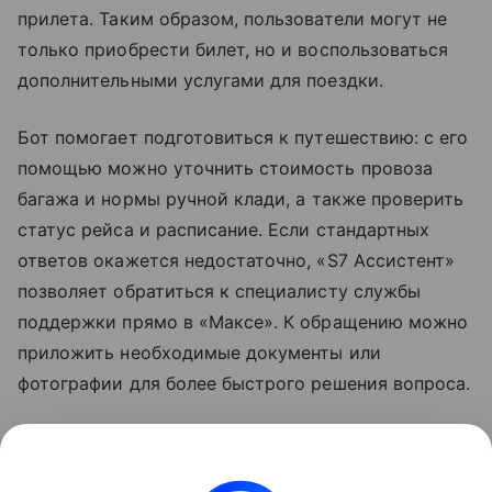
прилета. Таким образом, пользователи могут не
только приобрести билет, но и воспользоваться
дополнительными услугами для поездки.
Бот помогает подготовиться к путешествию: с его
помощью можно уточнить стоимость провоза
багажа и нормы
ручной клади
, а также проверить
статус рейса и расписание. Если стандартных
ответов окажется недостаточно, «S7 Ассистент»
позволяет обратиться к специалисту службы
поддержки прямо в «Максе». К обращению можно
приложить необходимые документы или
фотографии для более быстрого решения вопроса.
Узнать больше о возможностях мессенджера
«Макс» можно в отдельном
материале
Hi-Tech