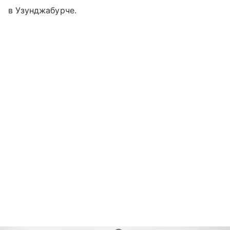
в Узунджабурче.