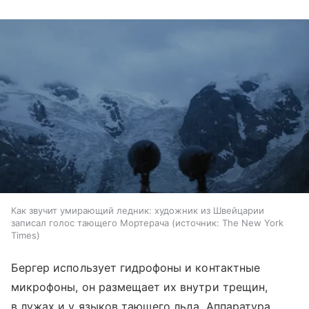
Как звучит умирающий ледник: художник из Швейцарии
записал голос тающего Мортерача
источник:
The New York
Times
Бергер использует гидрофоны и контактные
микрофоны, он размещает их внутри трещин,
в лужах и у языков тающего льда. Аппаратура