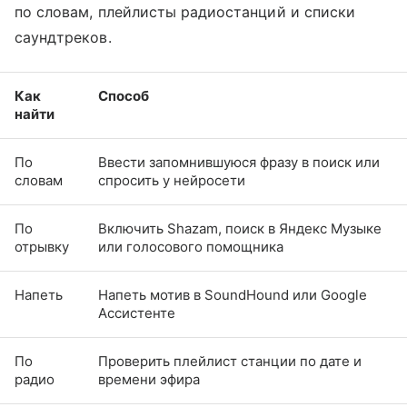
по словам, плейлисты радиостанций и списки
саундтреков.
Как
Способ
найти
По
Ввести запомнившуюся фразу в поиск или
словам
спросить у нейросети
По
Включить Shazam, поиск в Яндекс Музыке
отрывку
или голосового помощника
Напеть
Напеть мотив в SoundHound или Google
Ассистенте
По
Проверить плейлист станции по дате и
радио
времени эфира