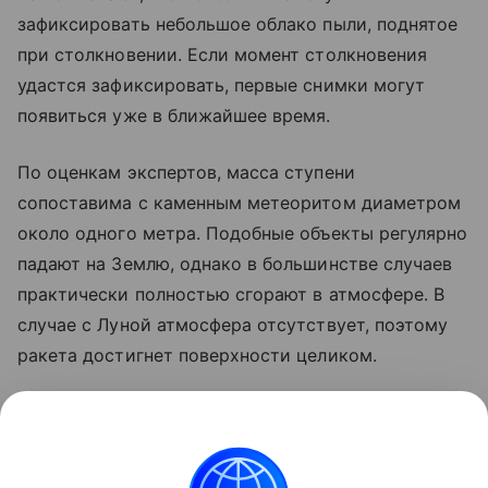
зафиксировать небольшое облако пыли, поднятое
при столкновении. Если момент столкновения
удастся зафиксировать, первые снимки могут
появиться уже в ближайшее время.
По оценкам экспертов, масса ступени
сопоставима с каменным метеоритом диаметром
около одного метра. Подобные объекты регулярно
падают на Землю, однако в большинстве случаев
практически полностью сгорают в атмосфере. В
случае с Луной атмосфера отсутствует, поэтому
ракета достигнет поверхности целиком.
Ранее стало известно, что лунный грунт
рассказал
об атмосфере древней Земли.