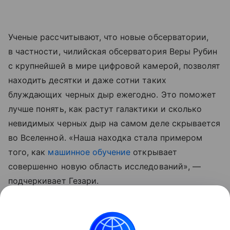
Ученые рассчитывают, что новые обсерватории,
в частности, чилийская обсерватория Веры Рубин
с крупнейшей в мире цифровой камерой, позволят
находить десятки и даже сотни таких
блуждающих черных дыр ежегодно. Это поможет
лучше понять, как растут галактики и сколько
невидимых черных дыр на самом деле скрывается
во Вселенной. «Наша находка стала примером
того, как
машинное обучение
открывает
совершенно новую область исследований», —
подчеркивает Гезари.
Ранее ученые
нашли
еще один источник топлива
для образования массивных звезд.