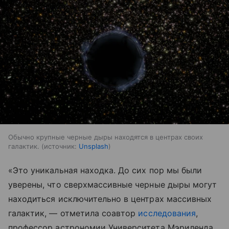
Обычно крупные черные дыры находятся в центрах своих
галактик.
источник:
Unsplash
«Это уникальная находка. До сих пор мы были
уверены, что сверхмассивные черные дыры могут
находиться исключительно в центрах массивных
галактик, — отметила соавтор
исследования
,
профессор астрономии Университета Мэриленда