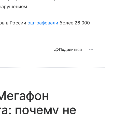
онарушением.
ов в России
оштрафовали
более 26 000
Поделиться
 Мегафон
та: почему не