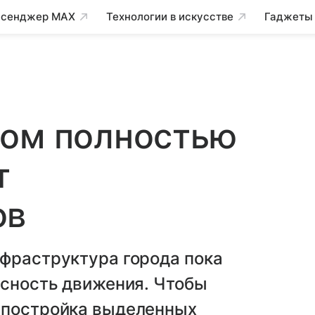
сенджер MAX
Технологии в искусстве
Гаджеты
ком полностью
т
ов
нфраструктура города пока
асность движения. Чтобы
 постройка выделенных