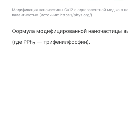
Модификация наночастицы Cu12 с одновалентной медью в на
валентностью
источник:
https://phys.org/
Формула модифицированной наночастицы вы
(где
PPh
₃ — трифенилфосфин).