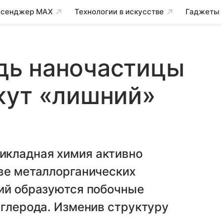
сенджер MAX
Технологии в искусстве
Гаджеты
ь наночастицы
жут «лишний»
икладная химия активно
ве металлорганических
ций образуются побочные
углерода. Изменив структуру