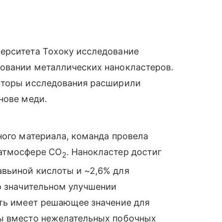
ерситета Тохоку исследование
овании металлических нанокластеров.
вторы исследования расширили
нове меди.
ного материала, команда провела
 атмосфере CO
. Нанокластер достиг
2
вьиной кислоты и ~2,6% для
о значительном улучшении
сть имеет решающее значение для
ты вместо нежелательных побочных