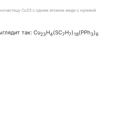
ночастицу Cu23 с одним атомом меди с нулевой
глядит так: Cu
H
(SC
H
)
(PPh
)
23
4
7
7
18
3
6