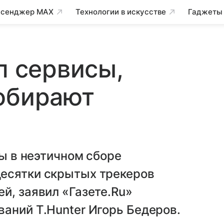
сенджер MAX
Технологии в искусстве
Гаджеты
л сервисы,
обирают
ны в неэтичном сборе
есятки скрытых трекеров
й, заявил «Газете.Ru»
аний T.Hunter Игорь Бедеров.