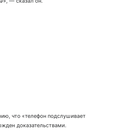
Ф», — сказал он.
рию, что «телефон подслушивает
ержден доказательствами.