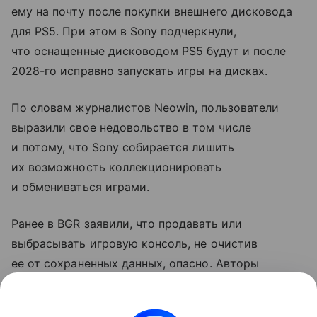
ему на почту после покупки внешнего дисковода
для PS5. При этом в Sony подчеркнули,
что оснащенные дисководом PS5 будут и после
2028-го исправно запускать игры на дисках.
По словам журналистов Neowin, пользователи
выразили свое недовольство в том числе
и потому, что Sony собирается лишить
их возможность коллекционировать
и обмениваться играми.
Ранее в BGR заявили, что продавать или
выбрасывать игровую консоль, не очистив
ее от сохраненных данных, опасно. Авторы
рассказали, что при определенных
обстоятельствах это может быть чревато