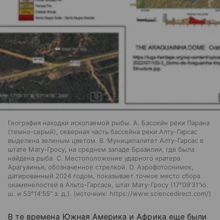
География находки ископаемой рыбы. A. Бассейн реки Парана
(темно-серый), северная часть бассейна реки Алту-Гарсас
выделена зеленым цветом. B. Муниципалитет Алту-Гарсас в
штате Мату-Гросу, на среднем западе Бразилии, где была
найдена рыба. C. Местоположение ударного кратера
Арагуаинья, обозначенное стрелкой. D. Аэрофотоснимок,
датированный 2024 годом, показывает точное место сбора
окаменелостей в Альто-Гарсасе, штат Мату-Гросу (17°09'31"ю.
ш. и 53°14'55" з. д.).
источник:
https://www.sciencedirect.com/
В те времена Южная Америка и Африка еще были