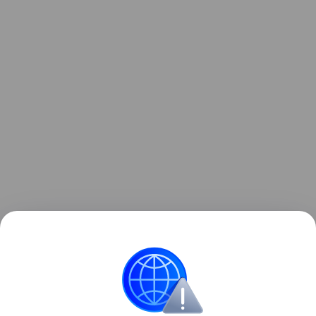
Также недавно писали, что Keychron создала
сверхлегкую мышь. Подробности в
статье
.