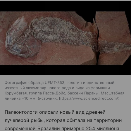
Фотография образца UFMT-353, голотип и единственный
известный экземпляр нового рода и вида из формации
Корумбатая, группа Пасса-Дойс, бассейн Параны. Масштабная
линейка =10 мм.
источник:
https://www.sciencedirect.com/
Палеонтологи описали новый вид древней
лучеперой рыбы, которая обитала на территории
современной Бразилии примерно 254 миллиона