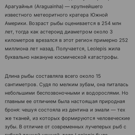
Арагуайнья (
Araguainha)
— крупнейшего
известного метеоритного кратера Южной
Америки. Возраст рыбы оценивается в 254 млн
лет, тогда как астероид диаметром около 3
километров врезался в этот регион примерно 252
миллиона лет назад. Получается, Leolepis жила
буквально накануне космической катастрофы.
Длина рыбы составляла всего около 15
сантиметров. Судя по мелким зубам, она питалась
небольшими беспозвоночными и водорослями. Но
главным ее отличием была настоящая природная
броня: чешуя состояла из дентина и эмали — тех
же тканей, из которых формируются человеческие
зубы. В отличие от современных лучеперых рыб с
гибкой тонкой чешуей, тело Leolepis было