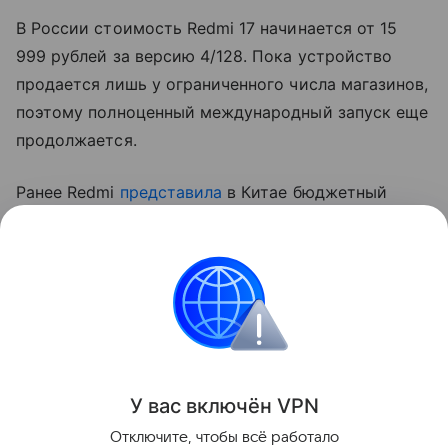
В России стоимость Redmi 17 начинается от 15
999 рублей за версию 4/128. Пока устройство
продается лишь у ограниченного числа магазинов,
поэтому полноценный международный запуск еще
продолжается.
Ранее Redmi
представила
в Китае бюджетный
Redmi 17 5G с батареей на 6300 мАч, процессором
Unisoc T8300, экраном 120 Гц и разъемом 3,5 мм
для наушников.
смартфоны
Поделиться
У вас включ
ён
V
P
N
Отключите, чтобы всё работало