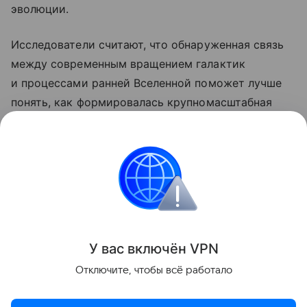
эволюции.
Исследователи считают, что обнаруженная связь
между современным вращением галактик
и процессами ранней Вселенной поможет лучше
понять, как формировалась крупномасштабная
структура космоса, а также уточнить свойства
темной материи и других фундаментальных
компонентов Вселенной.
космос
Поделиться
У вас включ
ён
V
P
N
Отключите, чтобы всё работало