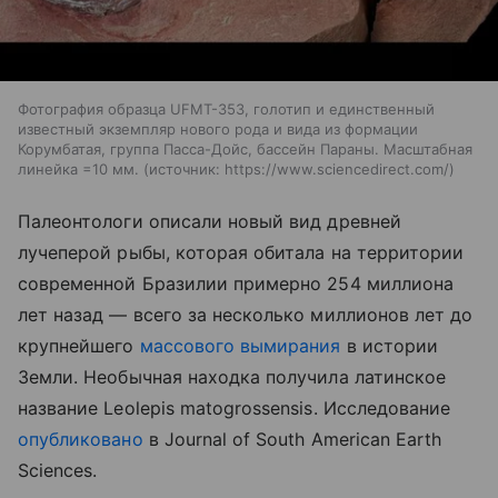
Фотография образца UFMT-353, голотип и единственный
известный экземпляр нового рода и вида из формации
Корумбатая, группа Пасса-Дойс, бассейн Параны. Масштабная
линейка =10 мм.
источник:
https://www.sciencedirect.com/
Палеонтологи описали новый вид древней
лучеперой рыбы, которая обитала на территории
современной Бразилии примерно 254 миллиона
лет назад — всего за несколько миллионов лет до
крупнейшего
массового вымирания
в истории
Земли. Необычная находка получила латинское
название Leolepis matogrossensis. Исследование
опубликовано
в Journal of South American Earth
Sciences.