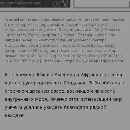
География находки ископаемой рыбы. A. Бассейн реки Парана
(темно-серый), северная часть бассейна реки Алту-Гарсас
выделена зеленым цветом. B. Муниципалитет Алту-Гарсас в
штате Мату-Гросу, на среднем западе Бразилии, где была
найдена рыба. C. Местоположение ударного кратера
Арагуаинья, обозначенное стрелкой. D. Аэрофотоснимок,
датированный 2024 годом, показывает точное место сбора
окаменелостей в Альто-Гарсасе, штат Мату-Гросу (17°09'31"ю.
ш. и 53°14'55" з. д.).
источник:
https://www.sciencedirect.com/
В те времена Южная Америка и Африка еще были
частью суперконтинента Гондвана. Рыба обитала в
огромном древнем озере, возникшем на месте
внутреннего моря. Именно этот исчезнувший мир
ученым удалось увидеть благодаря редкой
находке.