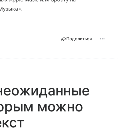
Музыка».
Поделиться
 неожиданные
торым можно
екст