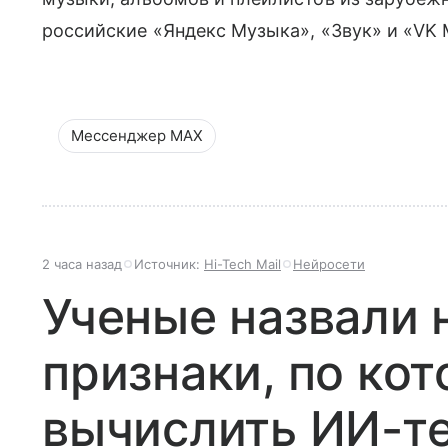
российские «Яндекс Музыка», «Звук» и «VK 
Мессенджер MAX
2 часа назад
Источник:
Hi-Tech Mail
Нейросети
Ученые назвали
признаки, по ко
вычислить ИИ-т