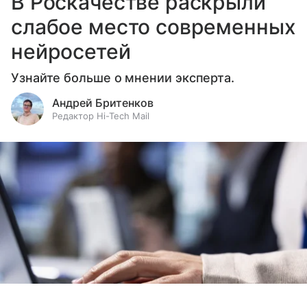
В Роскачестве раскрыли
слабое место современных
нейросетей
Узнайте больше о мнении эксперта.
Андрей Бритенков
Редактор Hi-Tech Mail
Выберите комментарий
Выберите комментарий
Выберите комментарий