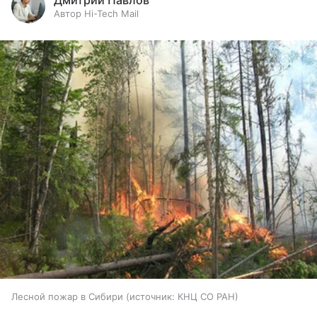
Дмитрий Павлов
Автор Hi-Tech Mail
Лесной пожар в Сибири
источник:
КНЦ СО РАН