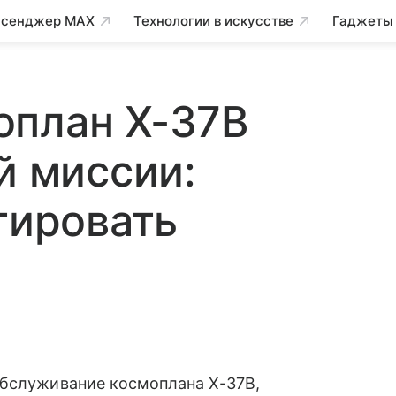
сенджер MAX
Технологии в искусстве
Гаджеты
оплан X-37B
й миссии:
тировать
обслуживание космоплана X-37B,