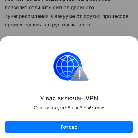
позволит отличить сигнал двойного
лучепреломления в вакууме от других процессов,
происходящих вокруг магнетаров.
«Имея в своем распоряжении эти будущие данные
и наши обновленные модели, мы, возможно,
наконец-то сможем завершить поиски, начатые
Гейзенбергом почти 90 лет назад» — подытожил
исследователь.
У вас включ
ён
V
P
N
Отключите, чтобы всё работало
Готово