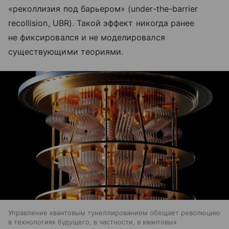
«реколлизия под барьером» (under-the-barrier
recollision, UBR). Такой эффект никогда ранее
не фиксировался и не моделировался
существующими теориями.
Управление квантовым тунеллированием обещает революцию
в технологиях будущего, в частности, в квантовых