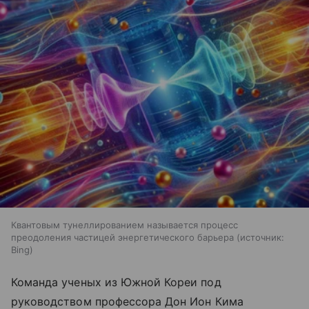
Квантовым тунеллированием называется процесс
преодоления частицей энергетического барьера
источник:
Bing
Команда ученых из Южной Кореи под
руководством профессора Дон Ион Кима