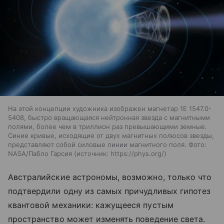
На этой концепции художника изображен магнетар 1E 1547.0-
5408, быстро вращающаяся нейтронная звезда с магнитными
полями, более чем в триллион раз превышающими земные.
Синие кривые, исходящие от двух магнитных полюсов звезды,
представляют собой силовые линии магнитного поля. Фото:
NASA/Пабло Гарсия
источник:
https://phys.org/
Австралийские астрономы, возможно, только что
подтвердили одну из самых причудливых гипотез
квантовой механики: кажущееся пустым
пространство может изменять поведение света.