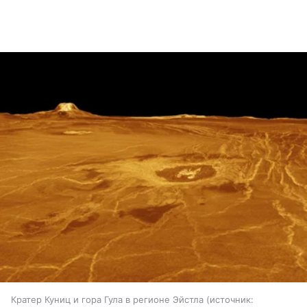
Кратер Куниц и гора Гула в регионе Эйстла
источник: