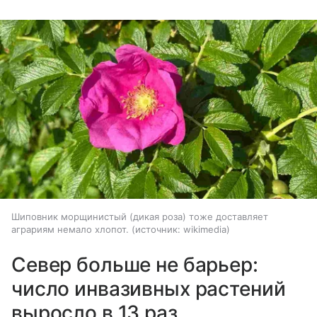
Шиповник морщинистый (дикая роза) тоже доставляет
аграриям немало хлопот.
источник:
wikimedia
Север больше не барьер:
число инвазивных растений
выросло в 13 раз