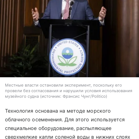
Местные власти остановили эксперимент, поскольку его
провели без согласования и нарушили условия использования
музейного судна
источник:
Фрэнсис Чунг/Politico
Технология основана на методе морского
облачного осеменения. Для этого используется
специальное оборудование, распыляющее
сверхмелкие капли соленой воды в нижних слоях