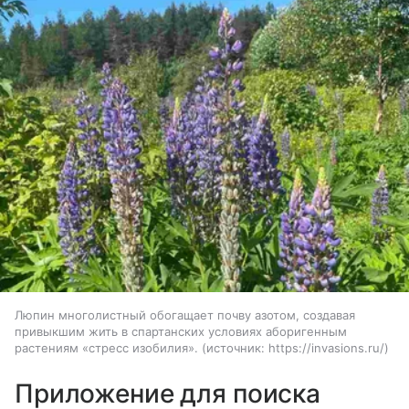
Люпин многолистный обогащает почву азотом, создавая
привыкшим жить в спартанских условиях аборигенным
растениям «стресс изобилия».
источник:
https://invasions.ru/
Приложение для поиска