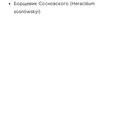
Борщевик Сосновского (Heracléum
sosnówskyi)