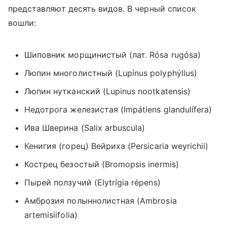
представляют десять видов. В черный список
вошли:
Шиповник морщинистый (лат. Rósa rugósa)
Люпин многолистный (Lupínus polyphýllus)
Люпин нутканский
(
Lupinus nootkatensis)
Недотрога железистая
(
Impátiens glandulífera)
Ива Шверина
(
Salix arbuscula)
Кенигия (горец) Вейриха
(
Persicaria weyrichii)
Кострец безостый
(
Bromopsis inermis)
Пырей ползучий
(
Elytrígia répens)
Амброзия полыннолистная
(
Ambrosia
artemisiifolia)